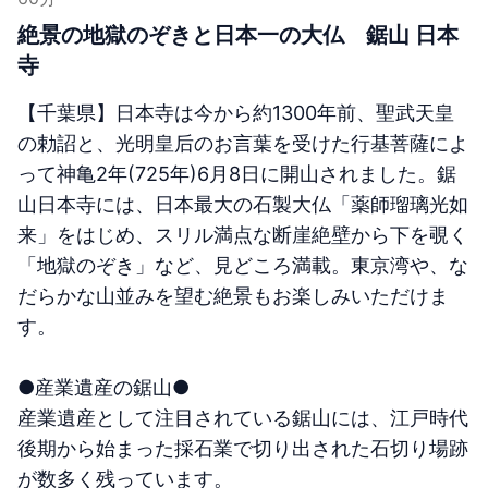
絶景の地獄のぞきと日本一の大仏 鋸山 日本
寺
【千葉県】日本寺は今から約1300年前、聖武天皇
の勅詔と、光明皇后のお言葉を受けた行基菩薩によ
って神亀2年(725年)6月8日に開山されました。鋸
山日本寺には、日本最大の石製大仏「薬師瑠璃光如
来」をはじめ、スリル満点な断崖絶壁から下を覗く
「地獄のぞき」など、見どころ満載。東京湾や、な
だらかな山並みを望む絶景もお楽しみいただけま
す。
●産業遺産の鋸山●
産業遺産として注目されている鋸山には、江戸時代
後期から始まった採石業で切り出された石切り場跡
が数多く残っています。