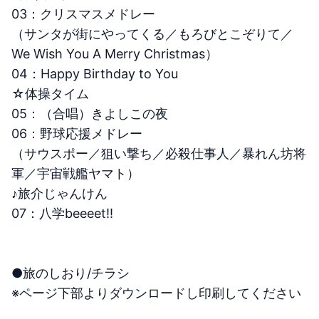
03：クリスマスメドレー
（サンタが街にやってくる／もろびとこぞりて／
We Wish You A Merry Christmas）
04：Happy Birthday to You
☆体操タイム
05：（合唱）きよしこの夜
06：野球応援メドレー
（サウスポー／狙い撃ち／必殺仕事人／暴れん坊将
軍／宇宙戦艦ヤマト）
♪旅介じゃんけん
07：八学beeeet!!
●旅のしおり/チラシ
※ページ下部よりダウンロードし印刷してください