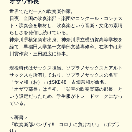
オザワ部長
世界でただ一人の吹奏楽作家。
日夜、全国の吹奏楽部・楽団やコンクール・コンテス
ト・演奏会を取材し、吹奏楽という音楽・文化の素晴
らしさを発信し続けている。
神奈川県横須賀市出身。神奈川県立横須賀高等学校を
経て、早稲田大学第一文学部文芸専修卒。在学中は芥
川賞作家・三田誠広に師事。
現役時代はサックス担当。ソプラノサックスとアルト
サックスを所有しており、ソプラノサックスの名前
「ヤマ和（お）」はSKE48・古畑奈和が命名。
「オザワ部長」は当初、「架空の吹奏楽部の部長」と
いう設定だったため、学生服がトレードマークになっ
ている。
＜著書＞
『吹奏楽部バンザイ!! コロナに負けない』（ポプラ
社）